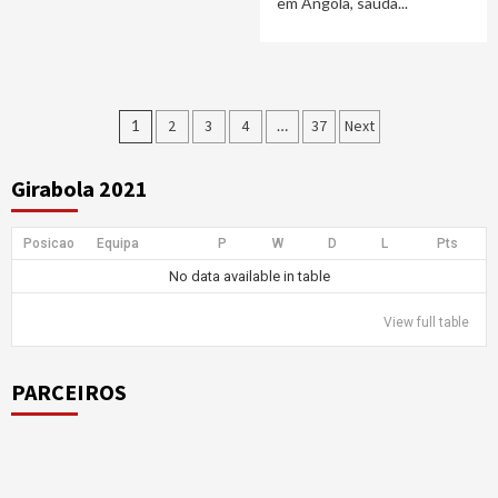
em Angola, saúda...
Navegação
1
2
3
4
…
37
Next
de
Girabola 2021
artigos
Posicao
Equipa
P
W
D
L
Pts
No data available in table
View full table
PARCEIROS