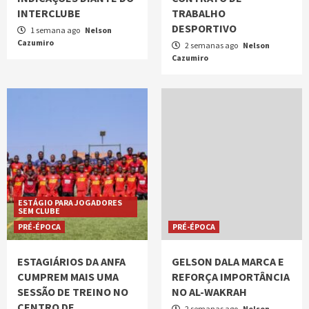
INTERCLUBE
TRABALHO
DESPORTIVO
1 semana ago
Nelson
Cazumiro
2 semanas ago
Nelson
Cazumiro
ESTÁGIO PARA JOGADORES
SEM CLUBE
PRÉ-ÉPOCA
PRÉ-ÉPOCA
ESTAGIÁRIOS DA ANFA
GELSON DALA MARCA E
CUMPREM MAIS UMA
REFORÇA IMPORTÂNCIA
SESSÃO DE TREINO NO
NO AL-WAKRAH
CENTRO DE
2 semanas ago
Nelson