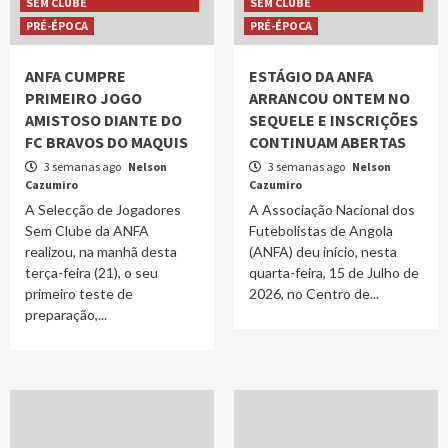
SEM CLUBE
SEM CLUBE
PRÉ-ÉPOCA
PRÉ-ÉPOCA
ANFA CUMPRE
ESTÁGIO DA ANFA
PRIMEIRO JOGO
ARRANCOU ONTEM NO
AMISTOSO DIANTE DO
SEQUELE E INSCRIÇÕES
FC BRAVOS DO MAQUIS
CONTINUAM ABERTAS
3 semanas ago
Nelson
3 semanas ago
Nelson
Cazumiro
Cazumiro
A Selecção de Jogadores
A Associação Nacional dos
Sem Clube da ANFA
Futebolistas de Angola
realizou, na manhã desta
(ANFA) deu início, nesta
terça-feira (21), o seu
quarta-feira, 15 de Julho de
primeiro teste de
2026, no Centro de...
preparação,...