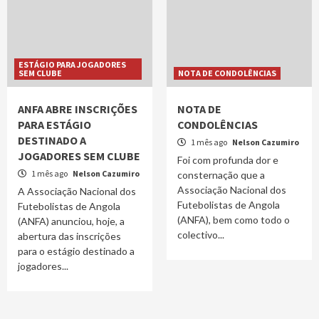
ESTÁGIO PARA JOGADORES
SEM CLUBE
NOTA DE CONDOLÊNCIAS
ANFA ABRE INSCRIÇÕES
NOTA DE
PARA ESTÁGIO
CONDOLÊNCIAS
DESTINADO A
1 mês ago
Nelson Cazumiro
JOGADORES SEM CLUBE
Foi com profunda dor e
1 mês ago
Nelson Cazumiro
consternação que a
Associação Nacional dos
A Associação Nacional dos
Futebolistas de Angola
Futebolistas de Angola
(ANFA), bem como todo o
(ANFA) anunciou, hoje, a
colectivo...
abertura das inscrições
para o estágio destinado a
jogadores...