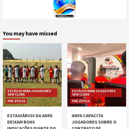
You may have missed
ESTÁGIO PARA JOGADORES
ESTÁGIO PARA JOGADORES
SEM CLUBE
SEM CLUBE
PRÉ-ÉPOCA
PRÉ-ÉPOCA
ESTAGIÁRIOS DA ANFA
ANFA CAPACITA
DEIXAM BOAS
JOGADORES SOBRE O
INDICAÇÕES DIANTE DO
CONTRATO DE