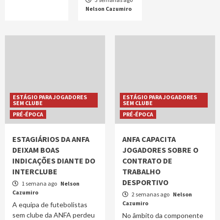
Nelson Cazumiro
ESTÁGIO PARA JOGADORES
ESTÁGIO PARA JOGADORES
SEM CLUBE
SEM CLUBE
PRÉ-ÉPOCA
PRÉ-ÉPOCA
ESTAGIÁRIOS DA ANFA
ANFA CAPACITA
DEIXAM BOAS
JOGADORES SOBRE O
INDICAÇÕES DIANTE DO
CONTRATO DE
INTERCLUBE
TRABALHO
DESPORTIVO
1 semana ago
Nelson
Cazumiro
2 semanas ago
Nelson
Cazumiro
A equipa de futebolistas
sem clube da ANFA perdeu
No âmbito da componente