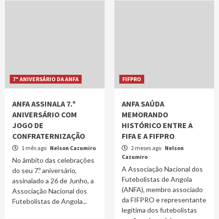
7° ANIVERSÁRIO DA ANFA
FIFPRO
ANFA ASSINALA 7.º
ANFA SAÚDA
ANIVERSÁRIO COM
MEMORANDO
JOGO DE
HISTÓRICO ENTRE A
CONFRATERNIZAÇÃO
FIFA E A FIFPRO
1 mês ago
Nelson Cazumiro
2 meses ago
Nelson
Cazumiro
No âmbito das celebrações
A Associação Nacional dos
do seu 7.º aniversário,
Futebolistas de Angola
assinalado a 26 de Junho, a
(ANFA), membro associado
Associação Nacional dos
da FIFPRO e representante
Futebolistas de Angola...
legítima dos futebolistas