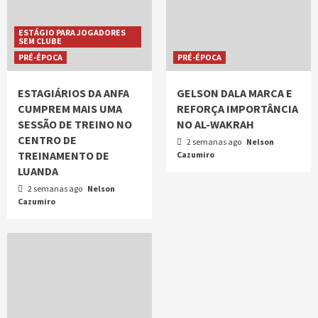
ESTÁGIO PARA JOGADORES
SEM CLUBE
PRÉ-ÉPOCA
PRÉ-ÉPOCA
ESTAGIÁRIOS DA ANFA
GELSON DALA MARCA E
CUMPREM MAIS UMA
REFORÇA IMPORTÂNCIA
SESSÃO DE TREINO NO
NO AL-WAKRAH
CENTRO DE
2 semanas ago
Nelson
TREINAMENTO DE
Cazumiro
LUANDA
2 semanas ago
Nelson
Cazumiro