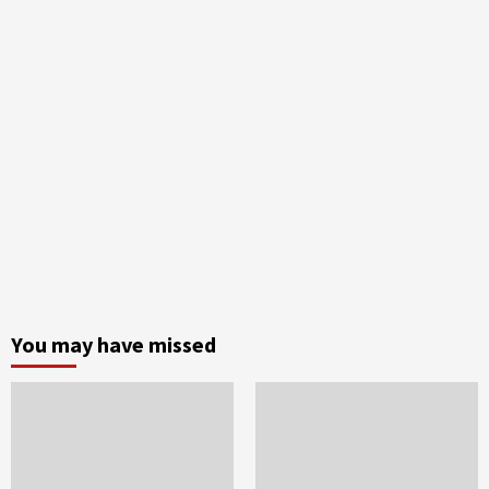
You may have missed