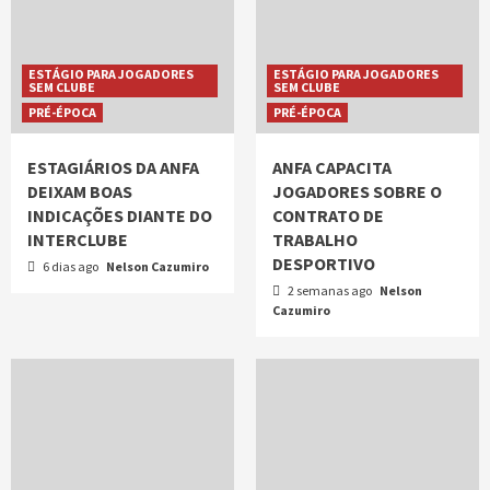
ESTÁGIO PARA JOGADORES
ESTÁGIO PARA JOGADORES
SEM CLUBE
SEM CLUBE
PRÉ-ÉPOCA
PRÉ-ÉPOCA
ESTAGIÁRIOS DA ANFA
ANFA CAPACITA
DEIXAM BOAS
JOGADORES SOBRE O
INDICAÇÕES DIANTE DO
CONTRATO DE
INTERCLUBE
TRABALHO
DESPORTIVO
6 dias ago
Nelson Cazumiro
2 semanas ago
Nelson
Cazumiro