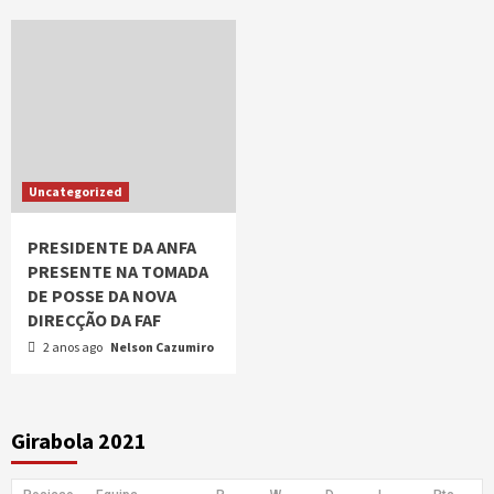
Uncategorized
PRESIDENTE DA ANFA
PRESENTE NA TOMADA
DE POSSE DA NOVA
DIRECÇÃO DA FAF
2 anos ago
Nelson Cazumiro
Girabola 2021