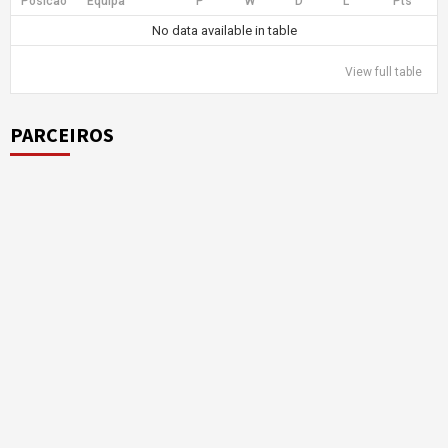
Posicao
Equipa
P
W
D
L
Pts
No data available in table
View full table
PARCEIROS