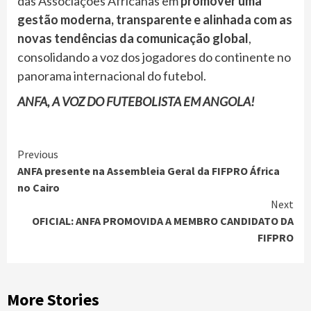
das Associações Africanas em
promover uma
gestão moderna, transparente e alinhada com as
novas tendências da comunicação global
,
consolidando a voz dos jogadores do continente no
panorama internacional do futebol.
ANFA, A VOZ DO FUTEBOLISTA EM ANGOLA!
Continue
Previous
ANFA presente na Assembleia Geral da FIFPRO África
Reading
no Cairo
Next
OFICIAL: ANFA PROMOVIDA A MEMBRO CANDIDATO DA
FIFPRO
More Stories