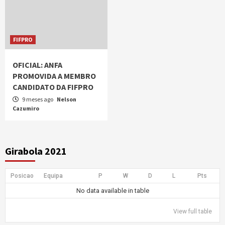
FIFPRO
OFICIAL: ANFA
PROMOVIDA A MEMBRO
CANDIDATO DA FIFPRO
9 meses ago
Nelson
Cazumiro
Girabola 2021
Posicao
Equipa
P
W
D
L
Pts
No data available in table
View full table