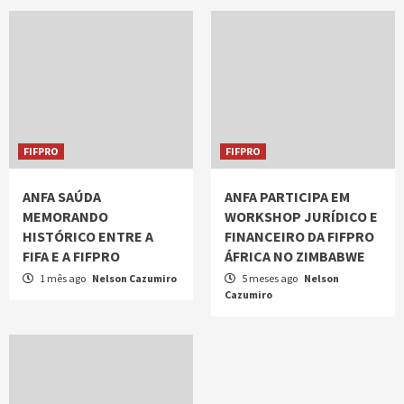
FIFPRO
FIFPRO
ANFA SAÚDA
ANFA PARTICIPA EM
MEMORANDO
WORKSHOP JURÍDICO E
HISTÓRICO ENTRE A
FINANCEIRO DA FIFPRO
FIFA E A FIFPRO
ÁFRICA NO ZIMBABWE
1 mês ago
Nelson Cazumiro
5 meses ago
Nelson
Cazumiro