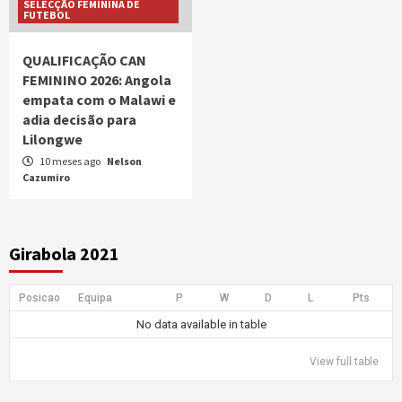
SELECÇÃO FEMININA DE
FUTEBOL
QUALIFICAÇÃO CAN
FEMININO 2026: Angola
empata com o Malawi e
adia decisão para
Lilongwe
10 meses ago
Nelson
Cazumiro
Girabola 2021
Posicao
Equipa
P
W
D
L
Pts
No data available in table
View full table