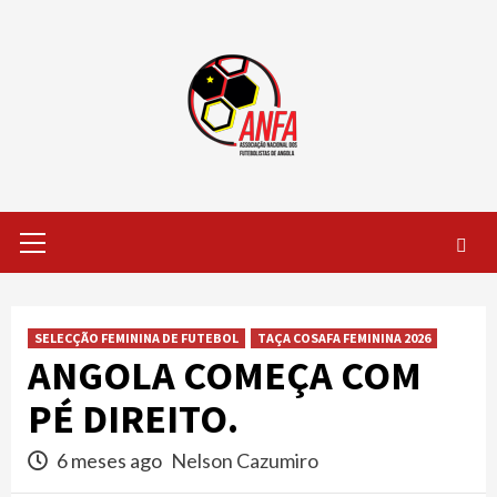
Skip
to
content
Primary
Menu
SELECÇÃO FEMININA DE FUTEBOL
TAÇA COSAFA FEMININA 2026
ANGOLA COMEÇA COM
PÉ DIREITO.
6 meses ago
Nelson Cazumiro