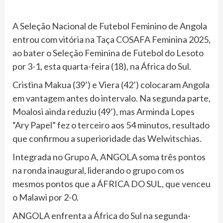
A Seleção Nacional de Futebol Feminino de Angola
entrou com vitória na Taça COSAFA Feminina 2025,
ao bater o Seleção Feminina de Futebol do Lesoto
por 3-1, esta quarta-feira (18), na África do Sul.
Cristina Makua (39’) e Viera (42’) colocaram Angola
em vantagem antes do intervalo. Na segunda parte,
Moalosi ainda reduziu (49’), mas Arminda Lopes
“Ary Papel” fez o terceiro aos 54 minutos, resultado
que confirmou a superioridade das Welwitschias.
Integrada no Grupo A, ANGOLA soma três pontos
na ronda inaugural, liderando o grupo com os
mesmos pontos que a ÁFRICA DO SUL, que venceu
o Malawi por 2-0.
ANGOLA enfrenta a África do Sul na segunda-