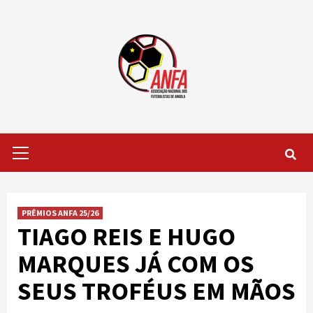
Skip
to
content
Primary
Menu
PRÊMIOS ANFA 25/26
TIAGO REIS E HUGO
MARQUES JÁ COM OS
SEUS TROFÉUS EM MÃOS