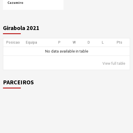
Cazumiro
Girabola 2021
Posicao
Equipa
P
W
D
L
Pts
No data available in table
View full table
PARCEIROS