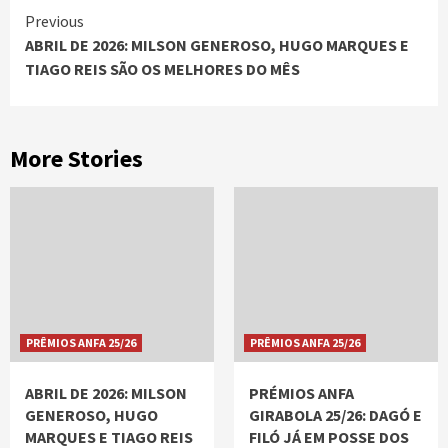
Continue
Previous
ABRIL DE 2026: MILSON GENEROSO, HUGO MARQUES E
Reading
TIAGO REIS SÃO OS MELHORES DO MÊS
More Stories
PRÊMIOS ANFA 25/26
PRÊMIOS ANFA 25/26
ABRIL DE 2026: MILSON
PRÉMIOS ANFA
GENEROSO, HUGO
GIRABOLA 25/26: DAGÓ E
MARQUES E TIAGO REIS
FILÓ JÁ EM POSSE DOS