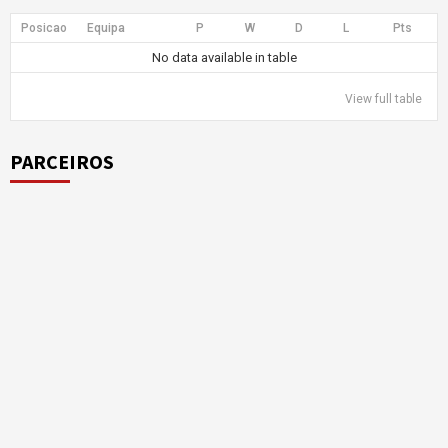
Posicao
Equipa
P
W
D
L
Pts
No data available in table
View full table
PARCEIROS