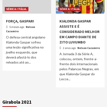
SÉRIE A: ITÁLIA.
SÉRIE A: ITÁLIA.
FORÇA, GASPAR!
KIALONDA GASPAR
ASSISTE E É
5 meses ago
Nelson
CONSIDERADO MELHOR
Cazumiro
EM CAMPO DIANTE DE
O defesa central angolano
ZITO LUVUMBO
Kialonda Gaspar sofreu
uma lesão significativa no
2 anos ago
Nelson Cazumiro
joelho esquerdo, que
A Jornada 3 da Série A,
deverá afastá-lo dos
colocou, ontem, frente-a-
relvados até ao...
frente dois internacionais
pelos Palancas Negras, em
que Kialonda Gaspar do
Lecce...
Girabola 2021