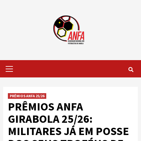
Skip
to
content
Primary
Menu
PRÊMIOS ANFA 25/26
PRÊMIOS ANFA
GIRABOLA 25/26:
MILITARES JÁ EM POSSE