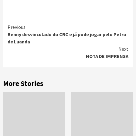
Continue
Previous
Benny desvinculado do CRC e já pode jogar pelo Petro
Reading
de Luanda
Next
NOTA DE IMPRENSA
More Stories