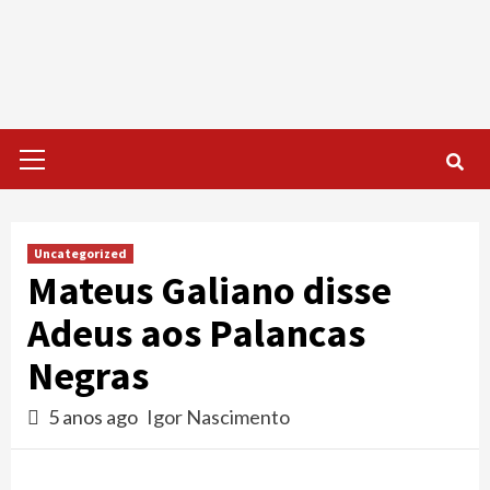
Skip
to
content
Primary
Menu
Uncategorized
Mateus Galiano disse
Adeus aos Palancas
Negras
5 anos ago
Igor Nascimento