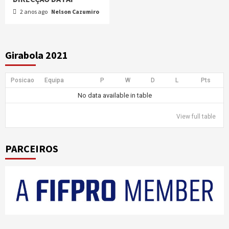
2 anos ago
Nelson Cazumiro
Girabola 2021
Posicao
Equipa
P
W
D
L
Pts
No data available in table
View full table
PARCEIROS